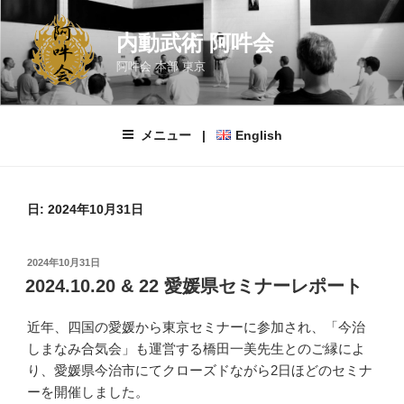
コ
ン
内動武術 阿吽会
テ
阿吽会 本部 東京
ン
ツ
へ
メニュー |
English
ス
キ
ッ
プ
日:
2024年10月31日
投
2024年10月31日
稿
2024.10.20 & 22 愛媛県セミナーレポート
日:
近年、四国の愛媛から東京セミナーに参加され、「今治
しまなみ合気会」も運営する橋田一美先生とのご縁によ
り、愛媛県今治市にてクローズドながら2日ほどのセミナ
ーを開催しました。