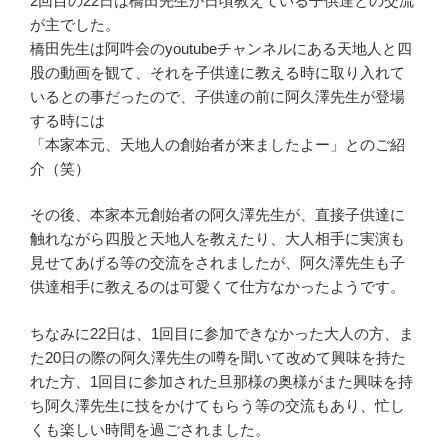
2回目の22日は橋田先生が日頃教えている子供達との交流
が主でした。
橋田先生は阿吽会のyoutubeチャンネルにある天地人と四
股の動画を観て、それを子供達に教える時に取り入れて
いるとの事だったので、子供達の前に阿久澤先生が登場
する時には
「本家本元、天地人の創始者が来ましたよー」とのご紹
介（笑）
その後、本家本元創始者の阿久澤先生が、直接子供達に
触れながら四股と天地人を教えたり、大人相手に実演も
見せてあげる等の交流をされましたが、阿久澤先生も子
供達相手に教えるのは可愛くて仕方なかったようです。
ちなみに22日は、1回目に参加できなかった大人の方、ま
た20日の際の阿久澤先生の噂を聞いて改めて興味を持た
れた方、1回目に参加された旦那様の奥様がまた興味を持
ち阿久澤先生に技をかけてもらう等の交流もあり、忙し
くも楽しい時間を過ごされました。