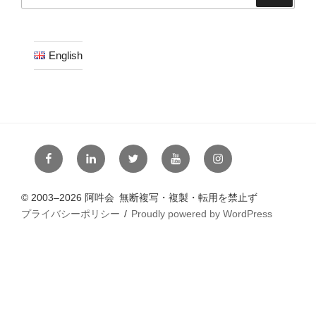
索:
English
フ
リ
ツ
ユ
イ
ェ
ン
ィ
ー
ン
ー
ク
ッ
チ
ス
© 2003–2026 阿吽会 無断複写・複製・転用を禁止ず
ス
ト
タ
ュ
タ
プライバシーポリシー
Proudly powered by WordPress
ブ
イ
ー
ー
ー
ッ
ン
ブ
グ
ク
ラ
ム