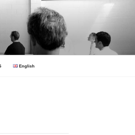
S
English