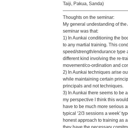
Taiji, Pakua, Sanda)
——————————————
Thoughts on the seminar:
My general undestanding of the 
seminar was that:
1) In Aunkai conditioning the bo
to any martial training. This con
speed/strength/endurance type a
different kind involving the re-tra
movement/co-ordination and con
2) In Aunkai techniques arise ou
while maintaining certain princi
principals and not techniques.
3) In Aunkai there seems to be a
my perspective I think this woul
have to be much more serious an
typical ‘2/3 sessions a week’ ty
honest approach to training as a 
they have the necessary comitm