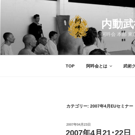
コ
ン
テ
内動武
ン
ツ
阿吽会 本部 東
へ
ス
キ
ッ
TOP
阿吽会とは
武術
プ
カテゴリー:
2007年4月EUセミナ
投
2007年04月23日
稿
2007年4月21･
日: