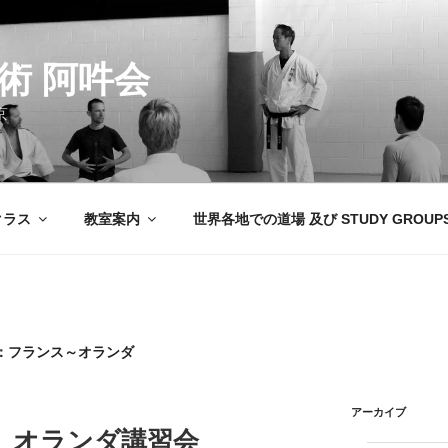
術 阿吽会
京
クラス
教室案内
世界各地での道場 及び STUDY GROUP
ー：フランス～オランダ
アーカイブ
22日 オランダ講習会