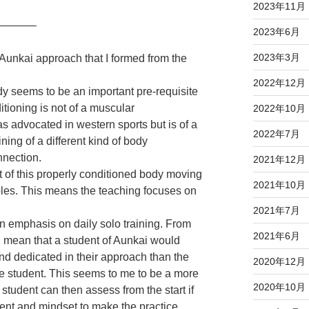
2023年11月
———–
2023年6月
2023年3月
Aunkai approach that I formed from the
2022年12月
dy seems to be an important pre-requisite
ditioning is not of a muscular
2022年10月
s advocated in western sports but is of a
2022年7月
ining of a different kind of body
nection.
2021年12月
t of this properly conditioned body moving
2021年10月
ples. This means the teaching focuses on
2021年7月
n emphasis on daily solo training. From
2021年6月
d mean that a student of Aunkai would
d dedicated in their approach than the
2020年12月
pe student. This seems to me to be a more
2020年10月
student can then assess from the start if
ent and mindset to make the practice