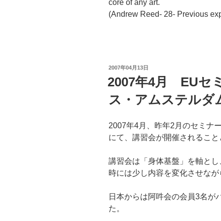
core of any art.
(Andrew Reed- 28- Previous exp
投
2007年04月13日
稿
2007年4月 EU
日:
ス・アムステルダ
2007年4月、昨年2月のセミ
にて、講習会が開催されること
講習会は「身体基盤」を軸とし
時には少し内容を変化させなが
日本からは阿吽会の会員3名が
た。