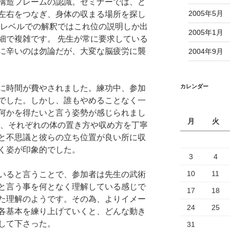
構造フレームの認識。セミナーでは、ど
2005年5月
左右をつなぎ、身体の収まる場所を探し
私レベルでの解釈ではこれ位の説明しか出
2005年1月
細で複雑です。 先生が常に要求している
に辛いのは勿論だが、大変な脳疲労に襲
2004年9月
カレンダー
に時間が費やされました。練功中、参加
でした。しかし、誰もやめることなく一
何かを得たいと言う姿勢が感じられまし
月
火
り、それぞれの体の置き方や収め方を丁寧
と不思議と彼らの立ち位置が良い所に収
く姿が印象的でした。
3
4
10
11
いると言うことで、参加者は先生の武術
と言う事を何となく理解している感じで
17
18
た理解のようです。その為、よりイメー
24
25
各基本を練り上げていくと、どんな動き
して下さった。
31