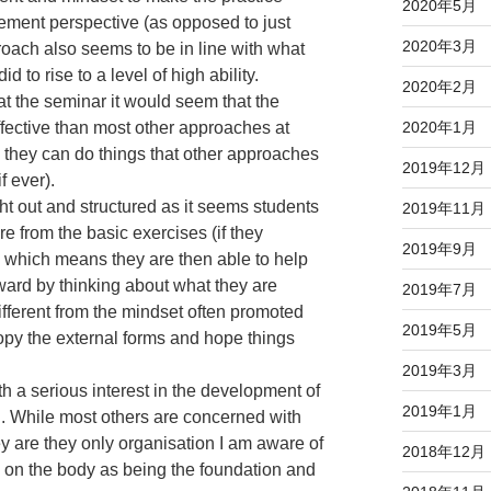
2020年5月
ement perspective (as opposed to just
2020年3月
proach also seems to be in line with what
id to rise to a level of high ability.
2020年2月
at the seminar it would seem that the
2020年1月
ffective than most other approaches at
e they can do things that other approaches
2019年12月
f ever).
ht out and structured as it seems students
2019年11月
e from the basic exercises (if they
2019年9月
) which means they are then able to help
ard by thinking about what they are
2019年7月
fferent from the mindset often promoted
2019年5月
copy the external forms and hope things
2019年3月
 a serious interest in the development of
2019年1月
ai. While most others are concerned with
y are they only organisation I am aware of
2018年12月
 on the body as being the foundation and