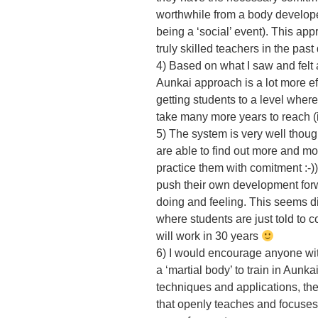
worthwhile from a body develop
being a ‘social’ event). This ap
truly skilled teachers in the past d
4) Based on what I saw and felt 
Aunkai approach is a lot more e
getting students to a level wher
take many more years to reach (i
5) The system is very well thoug
are able to find out more and mor
practice them with comitment :-)
push their own development forw
doing and feeling. This seems di
where students are just told to 
will work in 30 years
6) I would encourage anyone with
a ‘martial body’ to train in Aunk
techniques and applications, the
that openly teaches and focuses