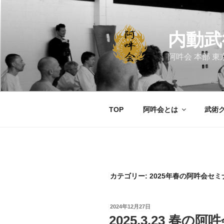
コ
ン
テ
内動武
ン
ツ
阿吽会 本部 東
へ
ス
キ
ッ
TOP
阿吽会とは
武術
プ
カテゴリー:
2025年春の阿吽会セミ
投
2024年12月27日
稿
2025.3.23 春の
日: