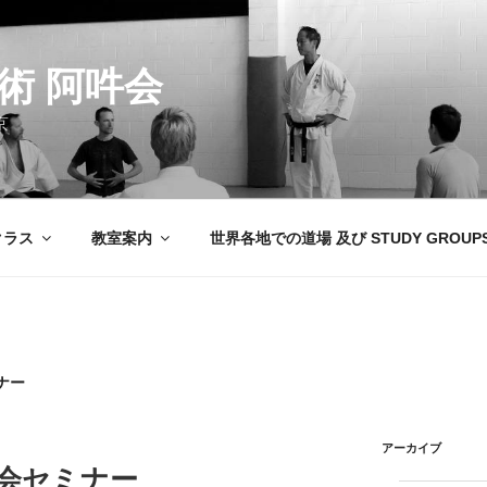
術 阿吽会
京
クラス
教室案内
世界各地での道場 及び STUDY GROUP
ナー
アーカイブ
阿吽会セミナー