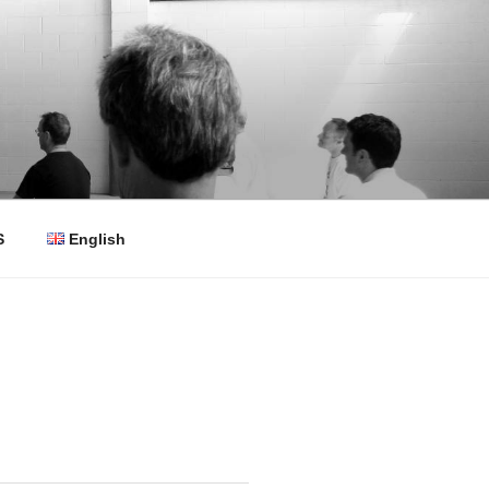
S
English