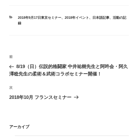
カ
2018年9月17日東京セミナー
、
2018年イベント
、
日本語記事
、
活動の記
テ
録
ゴ
リ
ー
投
前
前
稿
の
8/19（日）伝説的格闘家 中井祐樹先生と阿吽会・阿久
ナ
投
澤稔先生の柔術＆武術コラボセミナー開催！
ビ
稿
ゲ
次
次
の
ー
2018年10月 フランスセミナー
投
シ
稿
ョ
ン
アーカイブ