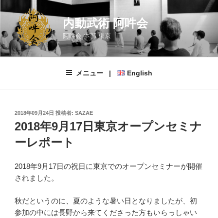
コ
ン
内動武術 阿吽会
テ
阿吽会 本部 東京
ン
ツ
へ
メニュー |
English
ス
キ
ッ
プ
投
2018年09月24日
投稿者:
SAZAE
稿
2018年9月17日東京オープンセミナ
日:
ーレポート
2018年9月17日の祝日に東京でのオープンセミナーが開催
されました。
秋だというのに、夏のような暑い日となりましたが、初
参加の中には長野から来てくださった方もいらっしゃい