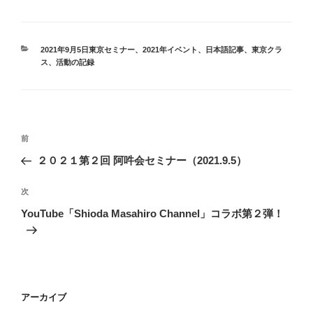
カ
2021年9月5日東京セミナー
、
2021年イベント
、
日本語記事
、
東京クラ
テ
ス
、
活動の記録
ゴ
リ
ー
投
前
前
稿
の
２０２１第２回 阿吽会セミナー（2021.9.5）
ナ
投
ビ
稿
次
次
ゲ
の
YouTube「Shioda Masahiro Channel」コラボ第２弾！
投
ー
稿
シ
ョ
ン
アーカイブ