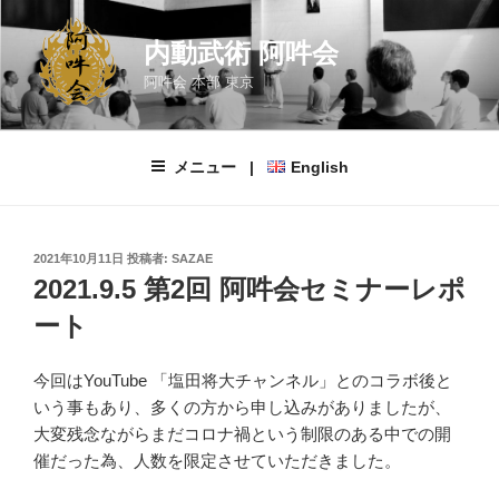
コ
ン
内動武術 阿吽会
テ
阿吽会 本部 東京
ン
ツ
へ
メニュー |
English
ス
キ
ッ
プ
投
2021年10月11日
投稿者:
SAZAE
稿
2021.9.5 第2回 阿吽会セミナーレポ
日:
ート
今回はYouTube 「塩田将大チャンネル」とのコラボ後と
いう事もあり、多くの方から申し込みがありましたが、
大変残念ながらまだコロナ禍という制限のある中での開
催だった為、人数を限定させていただきました。