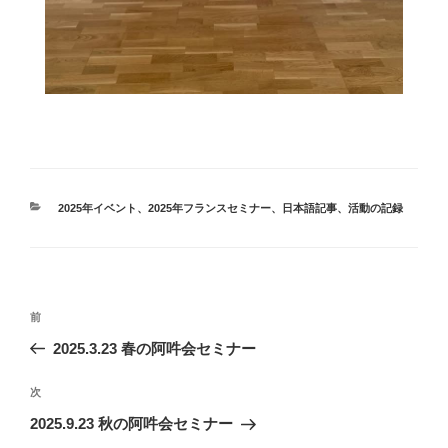
カ
2025年イベント
、
2025年フランスセミナー
、
日本語記事
、
活動の記録
テ
ゴ
リ
ー
投
前
前
稿
の
2025.3.23 春の阿吽会セミナー
ナ
投
ビ
稿
次
次
ゲ
の
2025.9.23 秋の阿吽会セミナー
投
ー