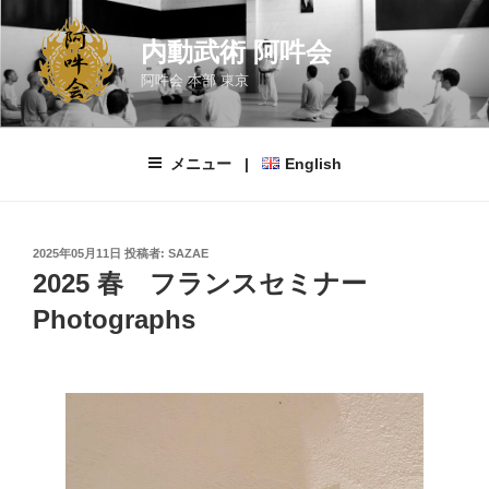
コ
ン
内動武術 阿吽会
テ
阿吽会 本部 東京
ン
ツ
へ
メニュー |
English
ス
キ
ッ
プ
投
2025年05月11日
投稿者:
SAZAE
稿
2025 春 フランスセミナー
日:
Photographs