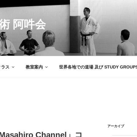
術 阿吽会
京
クラス
教室案内
世界各地での道場 及び STUDY GROUP
アーカイブ
Masahiro Channel」コ