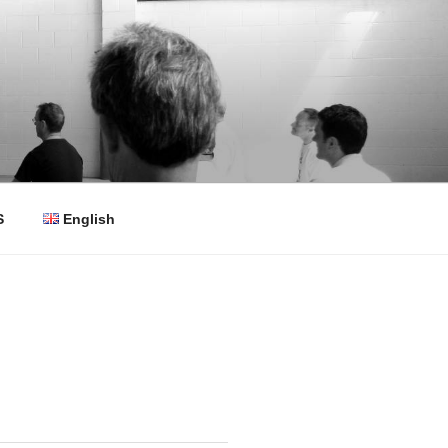
S
English