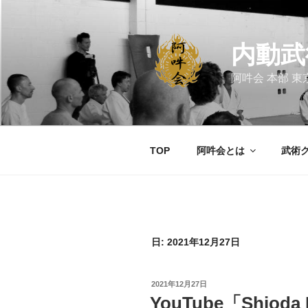
コ
ン
テ
内動武
ン
ツ
阿吽会 本部 東
へ
ス
キ
ッ
TOP
阿吽会とは
武術
プ
日:
2021年12月27日
投
2021年12月27日
稿
YouTube「Shioda 
日: