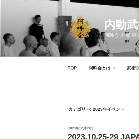
コ
ン
テ
内動武
ン
ツ
阿吽会 本部 東
へ
ス
キ
ッ
TOP
阿吽会とは
武術
プ
カテゴリー:
2023年イベント
投
2023年12月13日
稿
2023.10.25-29 J
日: