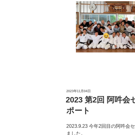
投
2023年11月04日
稿
2023 第2回 阿吽会
日:
ポート
2023.9.23 今年2回目の
ました。