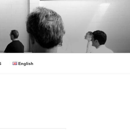
S
English