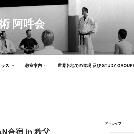
術 阿吽会
京
クラス
教室案内
世界各地での道場 及び STUDY GROUP
アーカイブ
APAN合宿 in 秩父