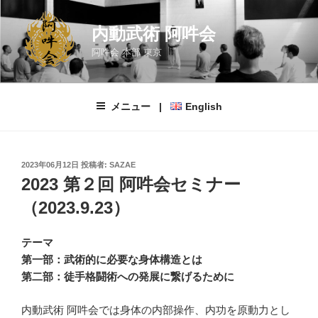
コ
ン
内動武術 阿吽会
テ
阿吽会 本部 東京
ン
ツ
へ
メニュー |
English
ス
キ
ッ
プ
投
2023年06月12日
投稿者:
SAZAE
稿
2023 第２回 阿吽会セミナー
日:
（2023.9.23）
テーマ
第一部：武術的に必要な身体構造とは
第二部：徒手格闘術への発展に繋げるために
内動武術 阿吽会では身体の内部操作、内功を原動力とし