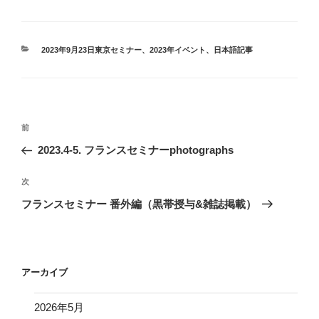
カ
2023年9月23日東京セミナー
、
2023年イベント
、
日本語記事
テ
ゴ
リ
ー
投
前
前
稿
の
2023.4-5. フランスセミナーphotographs
ナ
投
ビ
稿
次
次
ゲ
の
フランスセミナー 番外編（黒帯授与&雑誌掲載）
投
ー
稿
シ
ョ
アーカイブ
ン
2026年5月