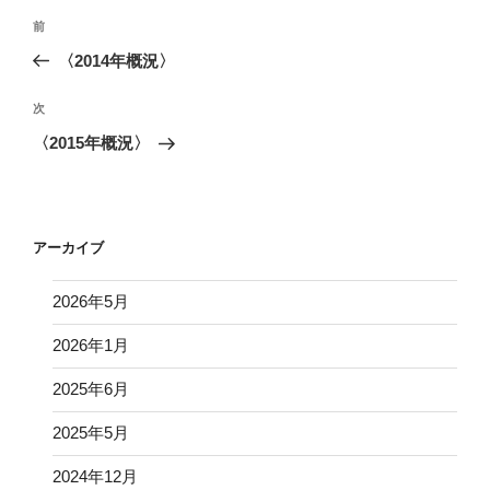
投
前
前
稿
の
〈2014年概況〉
ナ
投
ビ
稿
次
次
ゲ
の
〈2015年概況〉
投
ー
稿
シ
ョ
アーカイブ
ン
2026年5月
2026年1月
2025年6月
2025年5月
2024年12月