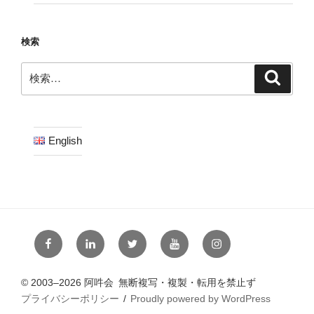
検索
検
検
索
索:
English
フ
リ
ツ
ユ
イ
ェ
ン
ィ
ー
ン
ー
ク
ッ
チ
ス
© 2003–2026 阿吽会 無断複写・複製・転用を禁止ず
ス
ト
タ
ュ
タ
プライバシーポリシー
Proudly powered by WordPress
ブ
イ
ー
ー
ー