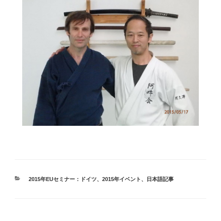
カ
2015年EUセミナー：ドイツ
、
2015年イベント
、
日本語記事
テ
ゴ
リ
ー