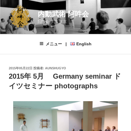
コ
ン
内動武術 阿吽会
テ
阿吽会 本部 東京
ン
ツ
へ
メニュー |
English
ス
キ
ッ
プ
投
2015年05月22日
投稿者:
AUNSHUGYO
稿
2015年 5月 Germany seminar ド
日:
イツセミナー photographs