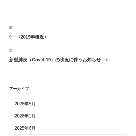
リ
ー
投
前
前
稿
の
〈2019年概況〉
ナ
投
ビ
稿
次
次
ゲ
の
新型肺炎（Covid-19）の状況に伴うお知らせ
投
ー
稿
シ
ョ
アーカイブ
ン
2026年5月
2026年1月
2025年6月