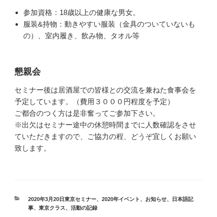
参加資格：18歳以上の健康な男女。
服装&持物：動きやすい服装（金具のついていないも
の）、室内履き、飲み物、タオル等
懇親会
セミナー後は居酒屋での皆様との交流を兼ねた食事会を
予定しています。（費用３０００円程度を予定）
ご都合のつく方は是非奮ってご参加下さい。
※出欠はセミナー途中の休憩時間までに人数確認をさせ
ていただきますので、ご協力の程、どうぞ宜しくお願い
致します。
カ
2020年3月20日東京セミナー
、
2020年イベント
、
お知らせ
、
日本語記
テ
事
、
東京クラス
、
活動の記録
ゴ