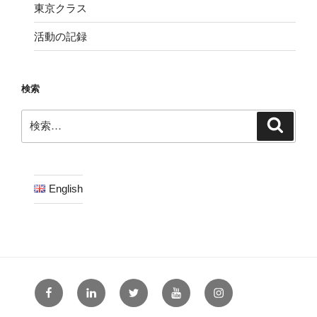
東京クラス
活動の記録
検索
検
検
索
索:
English
フ
リ
ツ
ユ
イ
ェ
ン
ィ
ー
ン