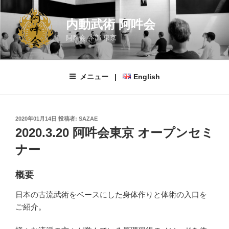
コ
ン
内動武術 阿吽会
テ
阿吽会 本部 東京
ン
ツ
へ
メニュー |
English
ス
キ
ッ
プ
投
2020年01月14日
投稿者:
SAZAE
稿
2020.3.20 阿吽会東京 オープンセミ
日:
ナー
概要
日本の古流武術をベースにした身体作りと体術の入口を
ご紹介。